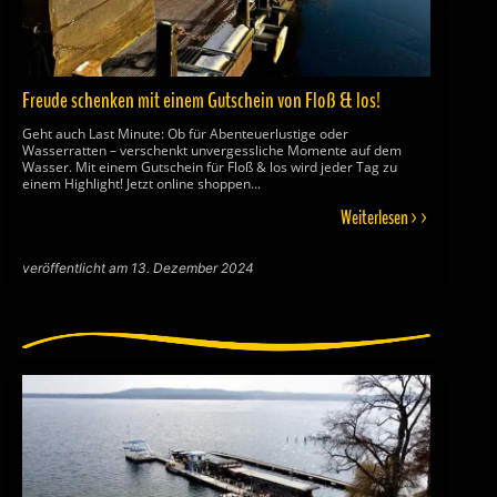
Freude schenken mit einem Gutschein von Floß & los!
Geht auch Last Minute: Ob für Abenteuerlustige oder
Wasserratten – verschenkt unvergessliche Momente auf dem
Wasser. Mit einem Gutschein für Floß & los wird jeder Tag zu
einem Highlight! Jetzt online shoppen...
Weiterlesen >>
veröffentlicht am 13. Dezember 2024
Page
Page
Page
Page
Page
Page
Page
Page
Page
Page
Page
Page
Page
Page
Page
Page
Page