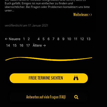
Euch gefällt. Einiges ist nun einfacher zu finden und
übersichtlicher. Bei Fragen oder Problemen kontaktiert uns bitte
unter...
Weiterlesen >>
veröffentlicht am 17. Januar 2021
← Neuere
1
2
3
4
5
6
7
8
9
10
11
12
13
14
15
16
17
Ältere →
FREIE TERMINE SICHTEN
Antworten auf viele Fragen (FAQ)