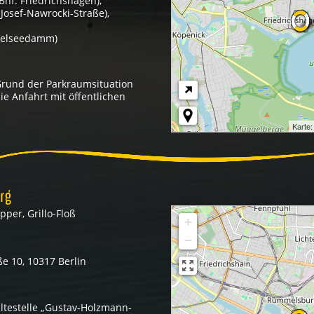
Bhf. Friedrichshagen),
 Josef-Nawrocki-Straße),
gelseedamm)
Grund der Parkraumsituation
ie Anfahrt mit öffentlichen
Karte
rg
pper, Grillo-Floß
+
−
e 10, 10317 Berlin
ltestelle „Gustav-Holzmann-