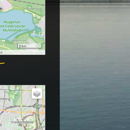
2 km
: ©
OpenStreetMap Mitwirkende