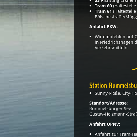
S3
Richtung Erkner (
Tram 60
(Haltestelle
Tram 61
(Haltestelle
Bölschestraße/Müg
Anfahrt PKW:
Wir empfehlen auf 
in Friedrichshagen d
Verkehrsmitteln
Station Rummelsbu
Sunny-Flöße, City-Ho
Standort/Adresse
:
Rummelsburger See
Gustav-Holzmann-Straß
Anfahrt ÖPNV:
Anfahrt zur Tram-Ha