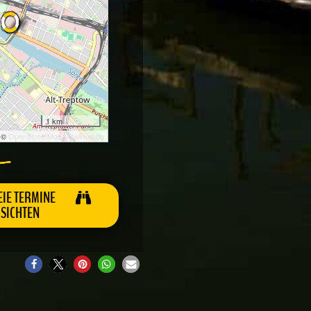
1 km
: ©
OpenStreetMap Mitwirkende
EIE TERMINE
SICHTEN