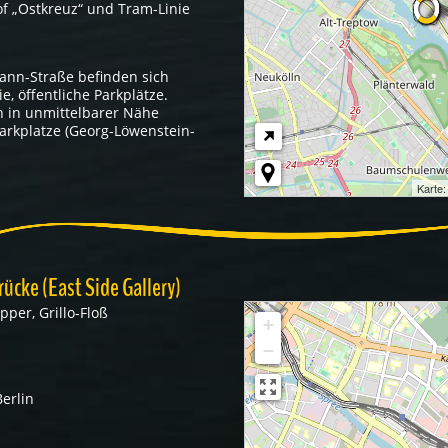
of „Ostkreuz“ und Tram-Linie
ann-Straße befinden sich
e, öffentliche Parkplätze.
 in unmittelbarer Nähe
Parkplatze (Georg-Löwenstein-
Karte
cke (East Side Gallery)
pper, Grillo-Floß
+
−
erlin