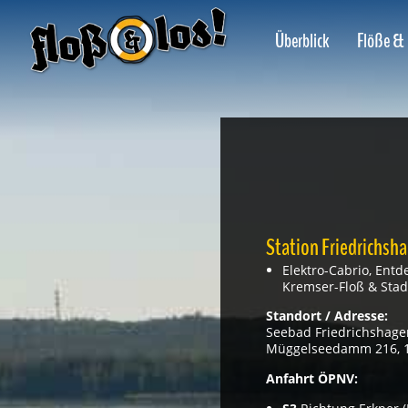
Zum
Inhalt
Überblick
Flöße & 
springen
Station Friedrichsh
Elektro-Cabrio, Entde
Kremser-Floß & Stad
Standort / Adresse:
Seebad Friedrichshage
Müggelseedamm 216, 1
Anfahrt ÖPNV: