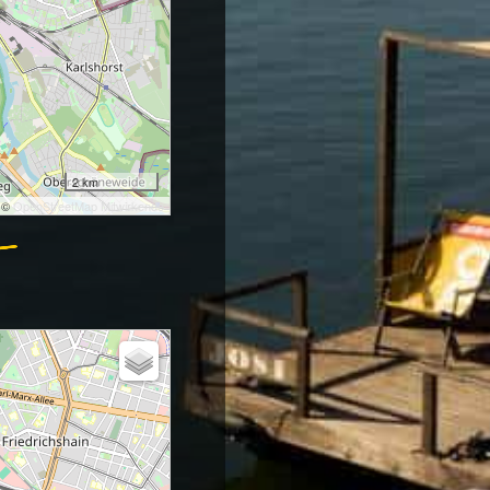
2 km
: ©
OpenStreetMap Mitwirkende