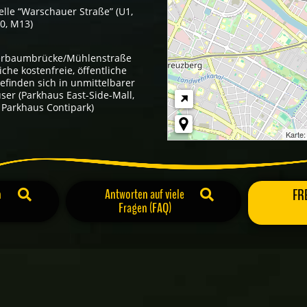
elle “Warschauer Straße” (U1,
10, M13)
berbaumbrücke/Mühlenstraße
iche kostenfreie, öffentliche
efinden sich in unmittelbarer
ser (Parkhaus East-Side-Mall,
Parkhaus Contipark)
Karte
n
Antworten auf viele
FR
Fragen (FAQ)