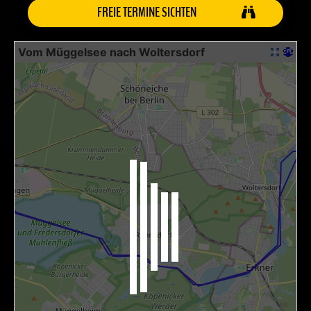
FREIE TERMINE SICHTEN
Vom Müggelsee nach Woltersdorf
+
−