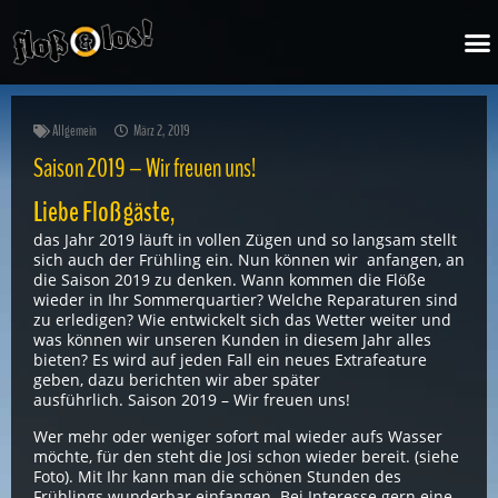
Zum
M
Inhalt
springen
Allgemein
März 2, 2019
Saison 2019 – Wir freuen uns!
Liebe Floßgäste,
das Jahr 2019 läuft in vollen Zügen und so langsam stellt
sich auch der Frühling ein. Nun können wir anfangen, an
die Saison 2019 zu denken. Wann kommen die Flöße
wieder in Ihr Sommerquartier? Welche Reparaturen sind
zu erledigen? Wie entwickelt sich das Wetter weiter und
was können wir unseren Kunden in diesem Jahr alles
bieten? Es wird auf jeden Fall ein neues Extrafeature
geben, dazu berichten wir aber später
ausführlich. Saison 2019 – Wir freuen uns!
Wer mehr oder weniger sofort mal wieder aufs Wasser
möchte, für den steht die Josi schon wieder bereit. (siehe
Foto). Mit Ihr kann man die schönen Stunden des
Frühlings wunderbar einfangen. Bei Interesse gern eine