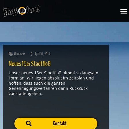
Zum
M
Inhalt
springen
Allgemein
April 14, 2014
Neues 15er Stadtfloß
Unser neues 15er Stadtfloß nimmt so langsam
Form an. Wir liegen absolut im Zeitplan und
hoffen, dass auch die ganzen
Genehmigungsverfahren dann RuckZuck
vonstattengehen.
Kontakt