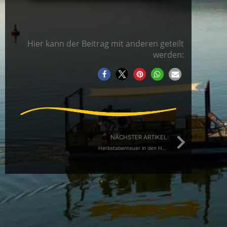
Hier kann der Beitrag mit anderen geteilt
werden:
Nächs
NÄCHSTER ARTIKEL:
Herbstabenteuer in den Herbstferien