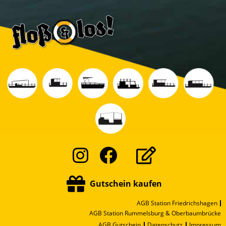
Instagram
Facebook
Gutschein kaufen
AGB Station Friedrichshagen
AGB Station Rummelsburg & Oberbaumbrücke
AGB Gutschein
Datenschutz
Impressum