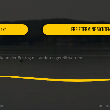
takt
FREIE TERMINE SICHTE
 kann der Beitrag mit anderen geteilt werden:
bar
Tipi-Flö